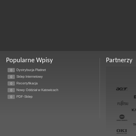
Popularne Wpisy
Partnerzy
Dystrybucja Platinet
0
Sklep Internetowy
0
Recertyfikacja
0
Nowy Oddział w Katowicach
0
PDF-Sklep
0