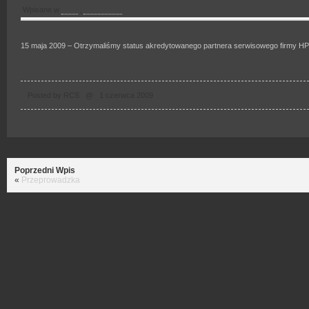
Wpisane w
2009
,
Aktualności
15 maja 2009 – Otrzymaliśmy status akredytowanego partnera serwisowego firmy HP
Posted by RCS @ 1 czerwca 2009
Poprzedni Wpis
«
Przeprowadzka