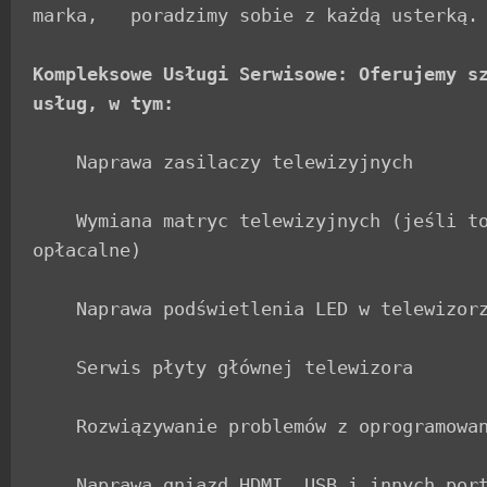
marka,   poradzimy sobie z każdą usterką.

Kompleksowe Usługi Serwisowe: Oferujemy sz
usług, w tym:
    Naprawa zasilaczy telewizyjnych

    Wymiana matryc telewizyjnych (jeśli to możliwe i 
opłacalne)

    Naprawa podświetlenia LED w telewizorze

    Serwis płyty głównej telewizora

    Rozwiązywanie problemów z oprogramowaniem i aktualizacje

    Naprawa gniazd HDMI, USB i innych portów
