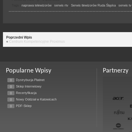
Tags :
naprawa telewizorów
,
serwis rtv
,
Serwis tlewizorów Ruda Śląska
,
serwis tv
Poprzedni Wpis
«
Centrum Kompetencyjne Proximus
Popularne Wpisy
Partnerzy
Dystrybucja Platinet
0
Sklep Internetowy
0
Recertyfikacja
0
Nowy Oddział w Katowicach
0
PDF-Sklep
0