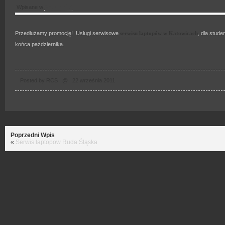
Wpisane w
Aktualności
Przedłużamy promocję! Usługi serwisowe
serwisu laptopów w Katowicach
, dla stud
końca października.
Posted by RCS @ 22 września 2011
Poprzedni Wpis
«
Serwis laptopow Ruda Śląska