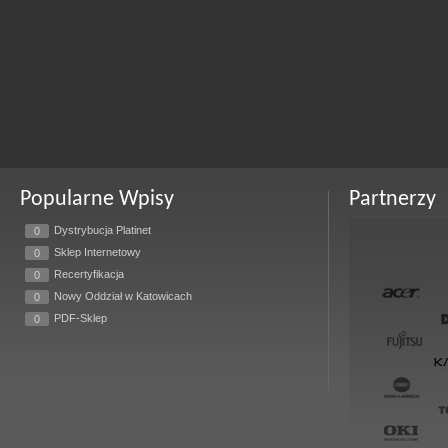
Popularne Wpisy
Partnerzy
Dystrybucja Platinet
0
Sklep Internetowy
0
Recertyfikacja
0
Nowy Oddział w Katowicach
0
PDF-Sklep
0