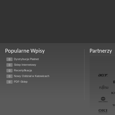
Popularne Wpisy
Partnerzy
Dystrybucja Platinet
0
Sklep Internetowy
0
Recertyfikacja
0
Nowy Oddział w Katowicach
0
PDF-Sklep
0